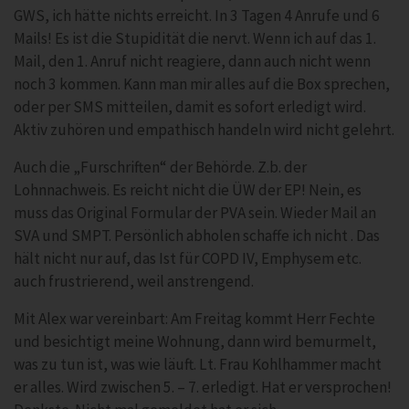
GWS, ich hätte nichts erreicht. In 3 Tagen 4 Anrufe und 6
Mails! Es ist die Stupidität die nervt. Wenn ich auf das 1.
Mail, den 1. Anruf nicht reagiere, dann auch nicht wenn
noch 3 kommen. Kann man mir alles auf die Box sprechen,
oder per SMS mitteilen, damit es sofort erledigt wird.
Aktiv zuhören und empathisch handeln wird nicht gelehrt.
Auch die „Furschriften“ der Behörde. Z.b. der
Lohnnachweis. Es reicht nicht die ÜW der EP! Nein, es
muss das Original Formular der PVA sein. Wieder Mail an
SVA und SMPT. Persönlich abholen schaffe ich nicht . Das
hält nicht nur auf, das Ist für COPD IV, Emphysem etc.
auch frustrierend, weil anstrengend.
Mit Alex war vereinbart: Am Freitag kommt Herr Fechte
und besichtigt meine Wohnung, dann wird bemurmelt,
was zu tun ist, was wie läuft. Lt. Frau Kohlhammer macht
er alles. Wird zwischen 5. – 7. erledigt. Hat er versprochen!