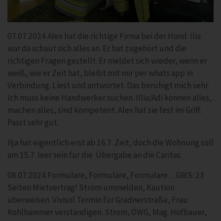
07.07.2024 Alex hat die richtige Firma bei der Hand. Ilia
war da schaut sich alles an. Er hat zugehört und die
richtigen Fragen gestellt. Er meldet sich wieder, wenn er
weiß, wie er Zeit hat, bleibt mit mir per whats app in
Verbindung. Liest und antwortet. Das beruhigt mich sehr.
Ich muss keine Handwerker suchen. Illia/Adi können alles,
machen alles, sind kompetent. Alex hat sie fest im Griff.
Passt sehr gut.
Ilja hat eigentlich erst ab 16.7. Zeit, doch die Wohnung soll
am 15.7. leer sein für die Übergabe an die Caritas.
08.07.2024 Formulare, Formulare, Formulare…GWS: 23
Seiten Mietvertrag! Strom ummelden, Kaution
überweisen. Vivisol Termin für Gradnerstraße, Frau
Kohlhammer verständigen. Strom, ÖWG, Mag. Hofbauer,