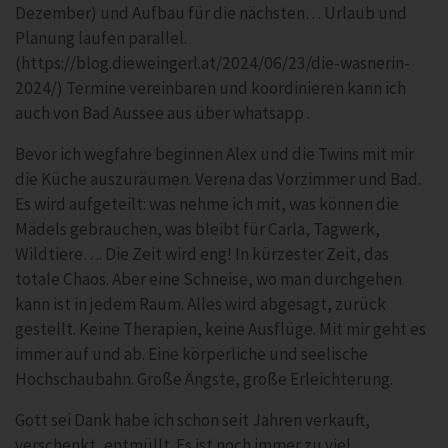
Dezember) und Aufbau für die nächsten… Urlaub und
Planung laufen parallel.
(https://blog.dieweingerl.at/2024/06/23/die-wasnerin-
2024/) Termine vereinbaren und koordinieren kann ich
auch von Bad Aussee aus über whatsapp .
Bevor ich wegfahre beginnen Alex und die Twins mit mir
die Küche auszuräumen. Verena das Vorzimmer und Bad.
Es wird aufgeteilt: was nehme ich mit, was können die
Mädels gebrauchen, was bleibt für Carla, Tagwerk,
Wildtiere…. Die Zeit wird eng! In kürzester Zeit, das
totale Chaos. Aber eine Schneise, wo man durchgehen
kann ist in jedem Raum. Alles wird abgesagt, zurück
gestellt. Keine Therapien, keine Ausflüge. Mit mir geht es
immer auf und ab. Eine körperliche und seelische
Hochschaubahn. Große Ängste, große Erleichterung.
Gott sei Dank habe ich schon seit Jahren verkauft,
verschenkt, entmüllt. Es ist noch immer zu viel.