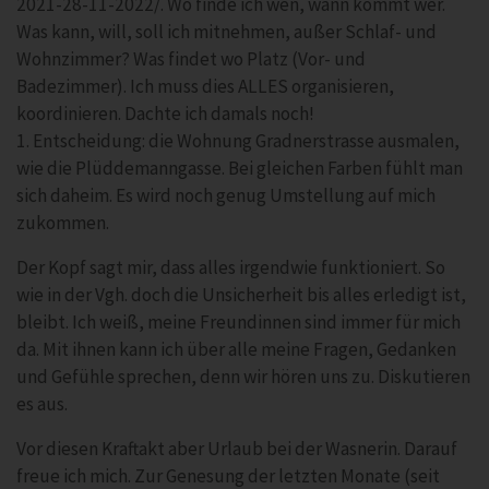
2021-28-11-2022/. Wo finde ich wen, wann kommt wer.
Was kann, will, soll ich mitnehmen, außer Schlaf- und
Wohnzimmer? Was findet wo Platz (Vor- und
Badezimmer). Ich muss dies ALLES organisieren,
koordinieren. Dachte ich damals noch!
1. Entscheidung: die Wohnung Gradnerstrasse ausmalen,
wie die Plüddemanngasse. Bei gleichen Farben fühlt man
sich daheim. Es wird noch genug Umstellung auf mich
zukommen.
Der Kopf sagt mir, dass alles irgendwie funktioniert. So
wie in der Vgh. doch die Unsicherheit bis alles erledigt ist,
bleibt. Ich weiß, meine Freundinnen sind immer für mich
da. Mit ihnen kann ich über alle meine Fragen, Gedanken
und Gefühle sprechen, denn wir hören uns zu. Diskutieren
es aus.
Vor diesen Kraftakt aber Urlaub bei der Wasnerin. Darauf
freue ich mich. Zur Genesung der letzten Monate (seit