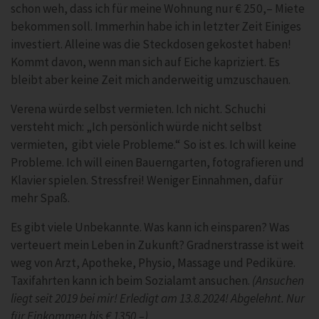
schon weh, dass ich für meine Wohnung nur € 250,– Miete
bekommen soll. Immerhin habe ich in letzter Zeit Einiges
investiert. Alleine was die Steckdosen gekostet haben!
Kommt davon, wenn man sich auf Eiche kapriziert. Es
bleibt aber keine Zeit mich anderweitig umzuschauen.
Verena würde selbst vermieten. Ich nicht. Schuchi
versteht mich: „Ich persönlich würde nicht selbst
vermieten, gibt viele Probleme.“ So ist es. Ich will keine
Probleme. Ich will einen Bauerngarten, fotografieren und
Klavier spielen. Stressfrei! Weniger Einnahmen, dafür
mehr Spaß.
Es gibt viele Unbekannte. Was kann ich einsparen? Was
verteuert mein Leben in Zukunft? Gradnerstrasse ist weit
weg von Arzt, Apotheke, Physio, Massage und Pediküre.
Taxifahrten kann ich beim Sozialamt ansuchen.
(Ansuchen
liegt seit 2019 bei mir! Erledigt am 13.8.2024! Abgelehnt. Nur
für Einkommen bis € 1350,–)