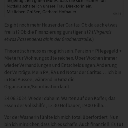
Es gibt noch mehr Häuser der Caritas. Ob da auch etwas
frei ist? Ob die Finanzierung günstiger ist? (
Nirgends
etwas Passenderes als in der Gradnerstraße.
)
Theoretisch muss es möglich sein. Pension + Pflegegeld +
Miete für Wohnung sollte reichen. Über Wochen immer
wieder Verhandlungen und Entscheidungen. Änderung
der Verträge. Mein RA, RA und Notar der Caritas…. Ich bin
in Bad Aussee, während in Graz die
Organisation/Koordination läuft.
24.06.2024. Wieder daheim. Warten auf den Koffer, das
Essen der Volkshilfe, 13.30 Hofbauer, 19.00 Billa….
Vor der Wasnerin fühlte ich mich total überfordert. Nun
bin ich mir sicher, dass ich es schaffe. Auch finanziell. Es tut