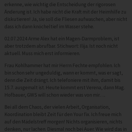
erkenne, wie wichtig die Entscheidung der rigorosen
Änderung ist. Ich habe nicht die Kraft mit der Heimhilfe zu
diskutieren! Ja, sie soll die Fliesen aufwaschen, aber nicht
dass ich dann knöcheltief im Wasser stehe.
02.07.2024 Arme Alex hat ein Magen-Darmproblem, ist
aber trotzdem abrufbar. Stichwort: Ilija. Ist noch nicht
aktuell. Muss mich erst informieren.
Frau Kohlhammer hat mir Herrn Fechte empfohlen. Ich
bin schon sehr ungeduldig, wann er kommt, was er sagt,
denn die Zeit drängt. Ich telefoniere mit ihm, damit bis
15.7. ausgemalt ist. Heute kommt erst Verena, dann Mag.
Hofbauer, GWS will schon wieder was von mir….
Bei all dem Chaos, der vielen Arbeit, Organisation,
Koordination bleibt Zeit für den Your fix. Ich freue mich
auf den Mädelstreff morgen! Nichts organisieren, nichts
denken, nur lachen. Diesmal noch bei Auer. Wie wird das in