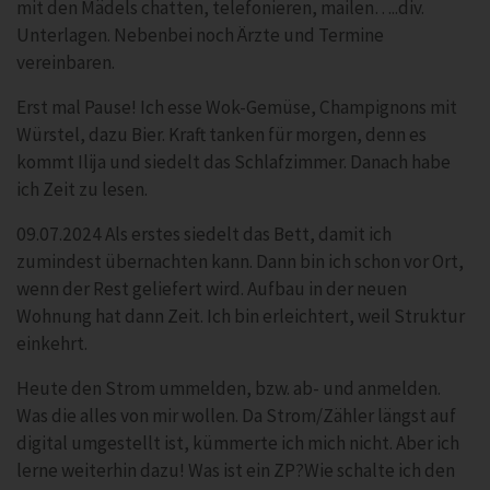
mit den Mädels chatten, telefonieren, mailen…..div.
Unterlagen. Nebenbei noch Ärzte und Termine
vereinbaren.
Erst mal Pause! Ich esse Wok-Gemüse, Champignons mit
Würstel, dazu Bier. Kraft tanken für morgen, denn es
kommt Ilija und siedelt das Schlafzimmer. Danach habe
ich Zeit zu lesen.
09.07.2024 Als erstes siedelt das Bett, damit ich
zumindest übernachten kann. Dann bin ich schon vor Ort,
wenn der Rest geliefert wird. Aufbau in der neuen
Wohnung hat dann Zeit. Ich bin erleichtert, weil Struktur
einkehrt.
Heute den Strom ummelden, bzw. ab- und anmelden.
Was die alles von mir wollen. Da Strom/Zähler längst auf
digital umgestellt ist, kümmerte ich mich nicht. Aber ich
lerne weiterhin dazu! Was ist ein ZP?Wie schalte ich den