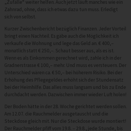
„Zufälle“ weiter helfen. Auch jetzt läuft manches wie ein
Zahnrad, ohne, dass ich etwas dazu tun muss. Erledigt
sich von selbst.
Kurzer Zwischenbericht bezüglich Finanzen. Jeder Vorteil
bringt einen Nachteil. Es gäbe auch die Möglichkeit ich
verkaufe die Wohnung und lege das Geld an. € 400,–
monatlich statt € 250,–. Schaut besser aus, als es ist.
Wenn es als Einkommen gerechnet wird, zahle ich in der
Gradnerstrasse € 100,– mehr. Und muss es versteuern. Der
Unterschied wären ca. € 50,– bei höherem Risiko. Bei der
Erhöhung des Pflegegeldes erhöht sich der Stundensatz
bei der Heimhilfe. Das alles muss langsam und bis zu Ende
durchdacht werden. Dazwischen immer wieder Luft holen!
Der Boden hätte in der 28. Woche gerichtet werden sollen.
Am 12.07. die Rauchmelder ausgetauscht und die
Steckdose gleich mit. Nur die Steckdose wurde montiert!
Der Rauchmelder pfiff vom 19.8. – 29.8., jede Stunde, bis