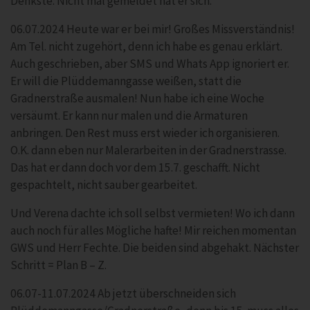
Denkste. Nicht mal gemeldet hat er sich.
06.07.2024 Heute war er bei mir! Großes Missverständnis!
Am Tel. nicht zugehört, denn ich habe es genau erklärt.
Auch geschrieben, aber SMS und Whats App ignoriert er.
Er will die Plüddemanngasse weißen, statt die
Gradnerstraße ausmalen! Nun habe ich eine Woche
versäumt. Er kann nur malen und die Armaturen
anbringen. Den Rest muss erst wieder ich organisieren.
O.K. dann eben nur Malerarbeiten in der Gradnerstrasse.
Das hat er dann doch vor dem 15.7. geschafft. Nicht
gespachtelt, nicht sauber gearbeitet.
Und Verena dachte ich soll selbst vermieten! Wo ich dann
auch noch für alles Mögliche hafte! Mir reichen momentan
GWS und Herr Fechte. Die beiden sind abgehakt. Nächster
Schritt = Plan B – Z.
06.07-11.07.2024 Ab jetzt überschneiden sich