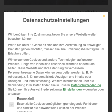
Kein Wunder, dass es mir so schlecht geht. Es gibt keine
Mit die
Tabletten dagegen. Nur Infusionen. Und Dr. Polachova
Datenschutzeinstellungen
meint wieder ambulant im LKH! Sie ist eine gute Ärztin,
aber die Erfahrung fehlt ihr. Ich setze mich durch.
Wir benötigen Ihre Zustimmung, bevor Sie unsere Website weiter
Stationär in Enzenbach! Andere Geschichte. Dauerte bis
besuchen können.
September bis endlich alles geklärt ist und ich in
Wenn Sie unter 16 Jahre alt sind und Ihre Zustimmung zu freiwilligen
Diensten geben möchten, müssen Sie Ihre Erziehungsberechtigten um
Enzenbach landete!
Erlaubnis bitten.
Wir verwenden Cookies und andere Technologien auf unserer
Gott sei Dank erlebe ich viel Positives: Meine praktische
Website. Einige von ihnen sind essenziell, während andere uns
Ärztin ist super! Ihr bleibe ich auf jeden Fall treu. Rezepte
helfen, diese Website und Ihre Erfahrung zu verbessern.
und Überweisungen über Mail, Karte nur 1x pro Quartal.
Personenbezogene Daten können verarbeitet werden (z. B. IP-
Adressen), z. B. für personalisierte Anzeigen und Inhalte oder
Das schaffe ich mit dem Taxi, oder ich gebe sie jemand mit.
Anzeigen- und Inhaltsmessung.
Weitere Informationen über die
Wenn ich einen Termin habe, nimmt sie sich Zeit, hört zu
Verwendung Ihrer Daten finden Sie in unserer
Datenschutzerklärung
.
Sie können Ihre Auswahl jederzeit unter
Einstellungen
widerrufen oder
und ich hake alle meine Wünsche ab. Sie hat nicht nur die
anpassen.
Es folgt eine Liste der Service-Gruppen, für die eine Einwi
Überweisung für den Rollator ausgestellt, sie hat auch
Essenziell
gleich angesucht. Und ich bekam die Bewilligung! Das
Essenzielle Cookies ermöglichen grundlegende Funktionen
und sind für die einwandfreie Funktion der Website
baut auf.
erforderlich.