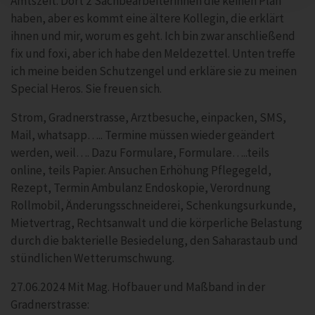
Amtszeit. Dort 2 Sachbearbeiterinnen die keinen Plan
haben, aber es kommt eine ältere Kollegin, die erklärt
ihnen und mir, worum es geht. Ich bin zwar anschließend
fix und foxi, aber ich habe den Meldezettel. Unten treffe
ich meine beiden Schutzengel und erkläre sie zu meinen
Special Heros. Sie freuen sich.
Strom, Gradnerstrasse, Arztbesuche, einpacken, SMS,
Mail, whatsapp….. Termine müssen wieder geändert
werden, weil…. Dazu Formulare, Formulare…..teils
online, teils Papier. Ansuchen Erhöhung Pflegegeld,
Rezept, Termin Ambulanz Endoskopie, Verordnung
Rollmobil, Änderungsschneiderei, Schenkungsurkunde,
Mietvertrag, Rechtsanwalt und die körperliche Belastung
durch die bakterielle Besiedelung, den Saharastaub und
stündlichen Wetterumschwung.
27.06.2024 Mit Mag. Hofbauer und Maßband in der
Gradnerstrasse: