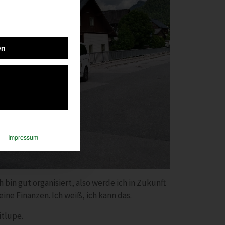
en
Impressum
 bin gut organisiert, also werde ich in Zukunft
ne Finanzen. Ich weiß, ich kann das.
itlupe.