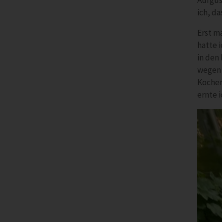
Aufgus
ich, da
Erst ma
hatte i
in den
wegen S
Kochen
ernte i