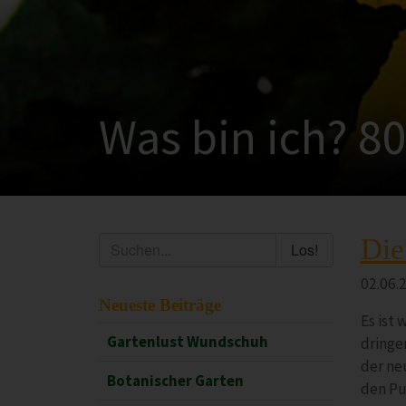
Was bin ich? 8
Die
Los!
02.06.
Neueste Beiträge
Es ist 
Gartenlust Wundschuh
dringe
der ne
Botanischer Garten
den Pu