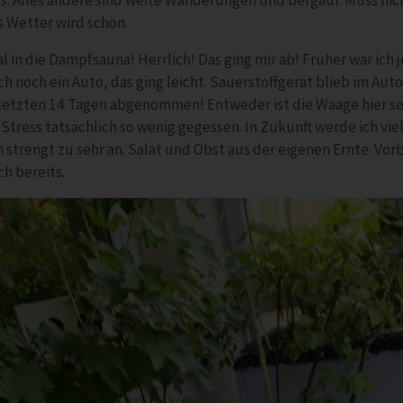
s. Alles andere sind weite Wanderungen und bergauf. Muss nich
s Wetter wird schön.
l in die Dampfsauna! Herrlich! Das ging mir ab! Früher war ich
ch noch ein Auto, das ging leicht. Sauerstoffgerät blieb im Aut
 letzten 14 Tagen abgenommen! Entweder ist die Waage hier se
tress tatsächlich so wenig gegessen. In Zukunft werde ich viel
 strengt zu sehr an. Salat und Obst aus der eigenen Ernte. Vor
ch bereits.