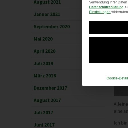
August 2021
Verwendung Ihrer Daten f
Datenschutzerklärung
.
S
Einstellungen
widerrufen
Januar 2021
September 2020
Mai 2020
April 2020
Juli 2019
März 2018
Cookie-Detail
Dezember 2017
August 2017
Alleine
eine a
Juli 2017
Ich bin
Juni 2017