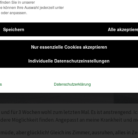
inden Sie in unserer
ie können Ihre Auswahl jederzeit unter
 oder anpassen.
Speichern
Alle akzeptier
Nur essenzielle Cookies akzeptieren
Individuelle Datenschutzeinstellungen
s
Datenschutzerklärung
 und für 3 Wochen wohl zum letzten Mal. Es ist anstrengend. Ich
ndere Möglichkeit finden. Angepasst an meine Krankheit und mei
 müde, aber glücklich! Gleich ins Zimmer, ausruhen, alles in Ze