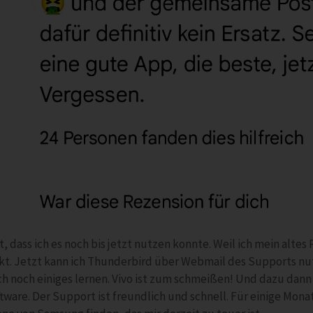
, dass ich es noch bis jetzt nutzen konnte. Weil ich mein altes
t. Jetzt kann ich Thunderbird über Webmail des Supports nutze
ch noch einiges lernen. Vivo ist zum schmeißen! Und dazu dann 
tware. Der Support ist freundlich und schnell. Für einige Mona