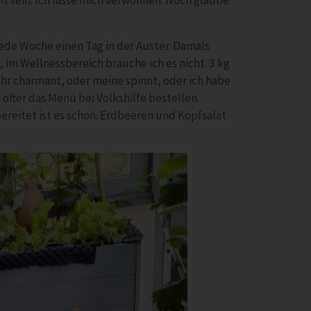
t sein. Ich lasse mich verwöhnen. Noch glaube
 jede Woche einen Tag in der Auster. Damals
o, im Wellnessbereich brauche ich es nicht. 3 kg
hr charmant, oder meine spinnt, oder ich habe
 öfter das Menü bei Volkshilfe bestellen.
bereitet ist es schon. Erdbeeren und Kopfsalat