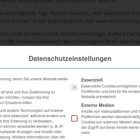
one von Samsung finden, das mir derzeit zu teuer ist.
en anstrengende Tage. Parallel dazu pos., aber überraschend T
utes wohnen“. Es war anders geplant, aber wenn schon ein Top f
n stelle ich alles zurück. Auszeit ist wichtiger. Koffer ist fe
lt, ÖBB Service funktioniert. Beim Umsteigen hilft mir eine fre
ne Freundin von Johannes Lex-Nalis. Wir lachen gemeinsam wegen
Datenschutzeinstellungen
Speiseplan sind. Ein Ehepaar aus Kanada stieg ein. Sie fragen u
tatt“. Wir lachen und scherzen. Deutsch/Englisch. Erinnert mich
hen.
Es folgt eine Liste der Service
immung, bevor Sie unsere Website weiter
Essenziell
 gelandet.
Essenzielle Cookies ermöglichen
Funktionen und sind für die einwan
 alt sind und Ihre Zustimmung zu
Website erforderlich.
ben möchten, müssen Sie Ihre
m Erlaubnis bitten.
Externe Medien
und andere Technologien auf unserer
Inhalte von Videoplattformen und 
en sind essenziell, während andere uns
Plattformen werden standardmäßig
d Ihre Erfahrung zu verbessern.
Cookies von externen Medien akze
können verarbeitet werden (z. B. IP-
der Zugriff auf diese Inhalte kein
onalisierte Anzeigen und Inhalte oder
mehr.
essung.
Weitere Informationen über die