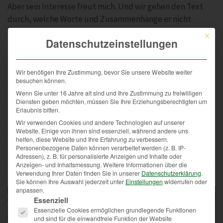
Aber sein Interesse freut mich. Und wir gehen den Text
durch, welche Worte und Zusammenhänge er nicht
versteht. Es würde mich interessieren, wie war es in seiner
Mit die
Datenschutzeinstellungen
Heimat? Was war sein Vater, seine Mutter…. eine
Schwester von ihm wohnt in Wien. Das habe ich schon
gehört.
Wir benötigen Ihre Zustimmung, bevor Sie unsere Website weiter
besuchen können.
Am Rückweg kommen uns viele Menschen mit Hunden
Wenn Sie unter 16 Jahre alt sind und Ihre Zustimmung zu freiwilligen
entgegen. Ich frage ihn, ob er daheim auch Haustiere
Diensten geben möchten, müssen Sie Ihre Erziehungsberechtigten um
Erlaubnis bitten.
hatte. Und ich erzähle ihm von Hunden. Darüber weiß er
Wir verwenden Cookies und andere Technologien auf unserer
wenig. Erstaunlich. Wir wachsen damit auf, dass wir über
Website. Einige von ihnen sind essenziell, während andere uns
den Geruchssinn von Hunden Bescheid wissen.
helfen, diese Website und Ihre Erfahrung zu verbessern.
Personenbezogene Daten können verarbeitet werden (z. B. IP-
Adressen), z. B. für personalisierte Anzeigen und Inhalte oder
Am Rückweg noch ein Abschiedsfoto vom See. Ob wir auch
Anzeigen- und Inhaltsmessung.
Weitere Informationen über die
einmal im Restaurant sitzen werden?
Verwendung Ihrer Daten finden Sie in unserer
Datenschutzerklärung
.
Sie können Ihre Auswahl jederzeit unter
Einstellungen
widerrufen oder
anpassen.
Es folgt eine Liste der Service-Gruppen, für die eine Einwi
Essenziell
Essenzielle Cookies ermöglichen grundlegende Funktionen
und sind für die einwandfreie Funktion der Website