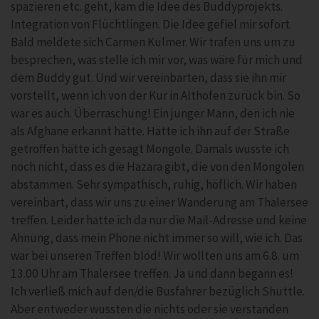
spazieren etc. geht, kam die Idee des Buddyprojekts.
Integration von Flüchtlingen. Die Idee gefiel mir sofort.
Bald meldete sich Carmen Kulmer. Wir trafen uns um zu
besprechen, was stelle ich mir vor, was wäre für mich und
dem Buddy gut. Und wir vereinbarten, dass sie ihn mir
vorstellt, wenn ich von der Kur in Althofen zurück bin. So
war es auch. Überraschung! Ein junger Mann, den ich nie
als Afghane erkannt hätte. Hätte ich ihn auf der Straße
getroffen hätte ich gesagt Mongole. Damals wusste ich
noch nicht, dass es die Hazara gibt, die von den Mongolen
abstammen. Sehr sympathisch, ruhig, höflich. Wir haben
vereinbart, dass wir uns zu einer Wanderung am Thalersee
treffen. Leider hatte ich da nur die Mail-Adresse und keine
Ahnung, dass mein Phone nicht immer so will, wie ich. Das
war bei unseren Treffen blöd! Wir wollten uns am 6.8. um
13.00 Uhr am Thalersee treffen. Ja und dann begann es!
Ich verließ mich auf den/die Busfahrer bezüglich Shuttle.
Aber entweder wussten die nichts oder sie verstanden