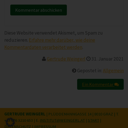
Diese Website verwendet Akismet, um Spam zu
reduzieren.
Erfahre mehr darüber, wie deine
Kommentardaten verarbeitet werden
.
Gertrude Weingerl
31. Januar 2021
Gepostet in:
Allgemein
Ein Kommentar
GERTRUDE WEINGERL
| PLÜDDEMANNGASSE 14 | 8010 GRAZ | T.
+43 676 3210 653
| E.
INSTITUT@WEINGERL.AT
|
START
|
DATENSCHUTZ
|
IMPRESSUM