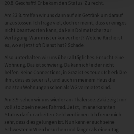
20.8. Geschafft! Er bekam den Status. Zu recht.
Am 23.8. treffen wir uns dann auf ein Getränk um darauf
anzustossen. Ich frage viel, doch er meint, dass er einiges
nicht beantworten kann, da kein Dolmetscher zur
Verfügung. Warum ist er konvertiert? Welche Kirche ist
es, wo er jetzt oft Dienst hat? Schade.
Also unterhalten wir uns über alltägliches. Er sucht eine
Wohnung. Das ist schwierig. Da kann ich leider nicht
helfen. Keine Connections, in Graz ist es teuer. Ich erkläre
ihm, dass es teuer ist, und auch in meinem Haus die
meisten Wohnungen schon als WG vermietet sind.
Am 3.9. sehen wir uns wieder am Thalersee. Zaki zeigt mir
voll stolz sein neues Fahrrad. Jetzt, im anerkannten
Status darf er arbeiten. Geld verdienen. Ich freue mich
sehr, dass dies gelungen ist. Nun kann er auch seine
Schwester in Wien besuchen und länger als einen Tag