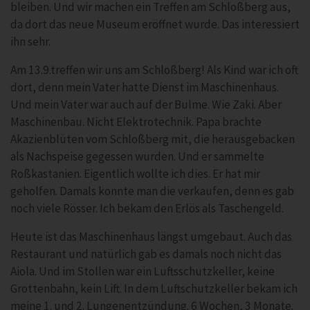
bleiben. Und wir machen ein Treffen am Schloßberg aus,
da dort das neue Museum eröffnet wurde. Das interessiert
ihn sehr.
Am 13.9.treffen wir uns am Schloßberg! Als Kind war ich oft
dort, denn mein Vater hatte Dienst im Maschinenhaus.
Und mein Vater war auch auf der Bulme. Wie Zaki. Aber
Maschinenbau. Nicht Elektrotechnik. Papa brachte
Akazienblüten vom Schloßberg mit, die herausgebacken
als Nachspeise gegessen wurden. Und er sammelte
Roßkastanien. Eigentlich wollte ich dies. Er hat mir
geholfen. Damals konnte man die verkaufen, denn es gab
noch viele Rösser. Ich bekam den Erlös als Taschengeld.
Heute ist das Maschinenhaus längst umgebaut. Auch das
Restaurant und natürlich gab es damals noch nicht das
Aiola. Und im Stollen war ein Luftsschutzkeller, keine
Grottenbahn, kein Lift. In dem Luftschutzkeller bekam ich
meine 1. und 2. Lungenentzündung. 6 Wochen, 3 Monate.